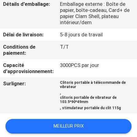
Détails d'emballage:
Emballage externe : Boîte de
papier, boîte-cadeau, Card+ de
VISITE
papier Clam Shell, plateau
intérieur/dem
D'USINE
Délai de livraison:
5-8 jours de travail
CONTRÔLE
Conditions de
T/T
paiement:
DE
QUALITÉ
Capacité
3000PCS par jour
d'approvisionnement:
CONTACTEZ-
Surligner:
Clitoris portable à télécommande de
vibrateur
,
NOUS
clitoris portable de vibrateur de
103.5*90*49mm
,
stimulateur portable du clit 115g
NOUVELLES
MEILLEUR PRIX
DEMANDEZ