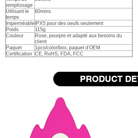
remplissage
Utilisant le
60mins
temps
Imperméable
IPX5 pour des oeufs seulement
Poids
115g
Couleur
Rose, pourpre et adapté aux besoins du
client
Paquet
1pcs/color/box, paquet d'OEM
Certification
CE, RoHS, FDA, FCC