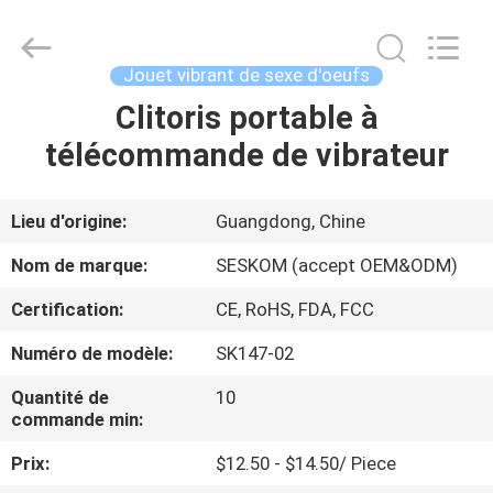
©
2021
-
2026
SHENZHEN
Jouet vibrant de sexe d'oeufs
SESKOM
TECHNOLOGY
CO.,LTD..
Clitoris portable à
MAISON
All
Rights
télécommande de vibrateur
Reserved.
PRODUITS
Lieu d'origine:
Guangdong, Chine
VR
Nom de marque:
SESKOM (accept OEM&ODM)
SHOW
Certification:
CE, RoHS, FDA, FCC
Numéro de modèle:
SK147-02
A
PROPOS
Quantité de
10
commande min:
DE
Prix:
$12.50 - $14.50/ Piece
NOUS