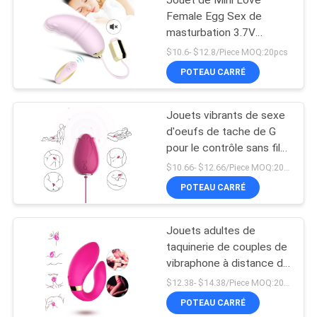
Jouet de Mini Love
Female Egg Sex de
masturbation 3.7V
200mAh pour des
$10.6- $12.8/Piece MOQ:20pcs
femmes
POTEAU CARRÉ
Jouets vibrants de sexe
d'oeufs de tache de G
pour le contrôle sans fil
Mini Flower Silicone de
$10.66- $12.66/Piece MOQ:20pcs
femmes
POTEAU CARRÉ
Jouets adultes de
taquinerie de couples de
vibraphone à distance de
Massager de doubles de
$12.38- $14.38/Piece MOQ:20pcs
moteurs préliminaires de
POTEAU CARRÉ
vibration