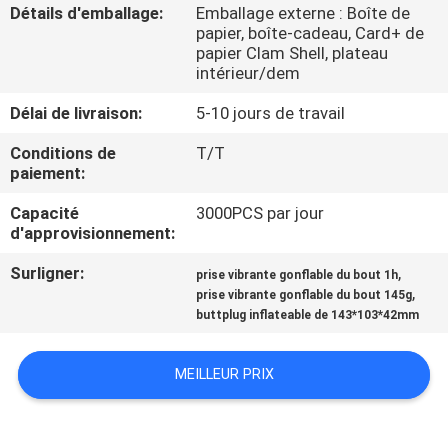
Détails d'emballage:
Emballage externe : Boîte de
papier, boîte-cadeau, Card+ de
VISITE
papier Clam Shell, plateau
intérieur/dem
D'USINE
Délai de livraison:
5-10 jours de travail
CONTRÔLE
Conditions de
T/T
paiement:
DE
QUALITÉ
Capacité
3000PCS par jour
d'approvisionnement:
CONTACTEZ-
Surligner:
,
prise vibrante gonflable du bout 1h
,
prise vibrante gonflable du bout 145g
NOUS
buttplug inflateable de 143*103*42mm
NOUVELLES
MEILLEUR PRIX
DEMANDEZ