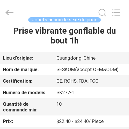
©
2021
-
2026
SHENZHEN
Jouets anaux de sexe de prise
SESKOM
TECHNOLOGY
CO.,LTD..
Prise vibrante gonflable du
MAISON
All
Rights
bout 1h
Reserved.
PRODUITS
Lieu d'origine:
Guangdong, Chine
VR
Nom de marque:
SESKOM(accept OEM&ODM)
SHOW
Certification:
CE, ROHS, FDA, FCC
Numéro de modèle:
SK277-1
A
PROPOS
Quantité de
10
commande min:
DE
Prix:
$22.40 - $24.40/ Piece
NOUS