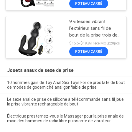
POTEAU CARRÉ
9 vitesses vibrant
l'extérieur sans fil de
bout de la prise trois de
moteurs de stimulateur
$16.5- $19.8/Piece MOQ:20pcs
anal de périnée
POTEAU CARRÉ
Jouets anaux de sexe de prise
10 hommes gais de Toy Anal Sex Toys For de prostate de bout
de modes de godemiché anal gonflable de prise
Le sexe anal de prise de silicone à télécommande sans fil joue
la prise vibrante rechargeable de bout
Électrique prosternez-vous le Massager pour la prise anale de
main des hommes de radio libre puissante de vibrateur