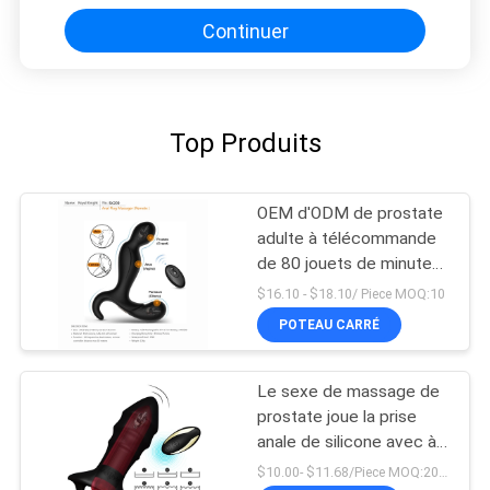
Continuer
Top Produits
OEM d'ODM de prostate
adulte à télécommande
de 80 jouets de minutes
vibrateur anal Li Ion
$16.10 - $18.10/ Piece MOQ:10
Battery
POTEAU CARRÉ
Le sexe de massage de
prostate joue la prise
anale de silicone avec à
télécommande
$10.00- $11.68/Piece MOQ:20pcs