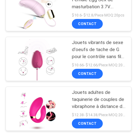
masturbation 3.7V
200mAh pour des
$10.6- $12.8/Piece MOQ:20pcs
femmes
CONTACT
Jouets vibrants de sexe
d'oeufs de tache de G
pour le contrôle sans fil
Mini Flower Silicone de
$10.66- $12.66/Piece MOQ:20pcs
femmes
CONTACT
Jouets adultes de
taquinerie de couples de
vibraphone à distance de
Massager de doubles de
$12.38- $14.38/Piece MOQ:20pcs
moteurs préliminaires de
CONTACT
vibration