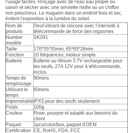
l'usage faciles. Rinçage avec de l'eau eau propre ou
savon et sécher avec une serviette molle ou un chiffon
non pelucheux. Le magasin dans un endroit frais et sec,
évitent l'exposition à la lumière du soleil.
Nom de
Oeuf vibrant de silicone avec l'intensité à
produits
télécommande de force des orgasmes
Number
SK091
modèle
Taille
170*35*35mm, 65*65*28mm
Fonction
10 fréquences, moteur simple
Batterie
Batterie au lithium 3.7V rechargeable pour
les oeufs, 27A 12V pour à télécommande,
inclus.
Temps de
90mins
remplissage
Utilisant le
60mins
temps
Imperméable
IPX5 pour des oeufs seulement
Poids
100g
Couleur
Rose, pourpre et adapté aux besoins du
client
Paquet
1pcs/color/box, paquet d'OEM
Certification
CE, RoHS, FDA, FCC