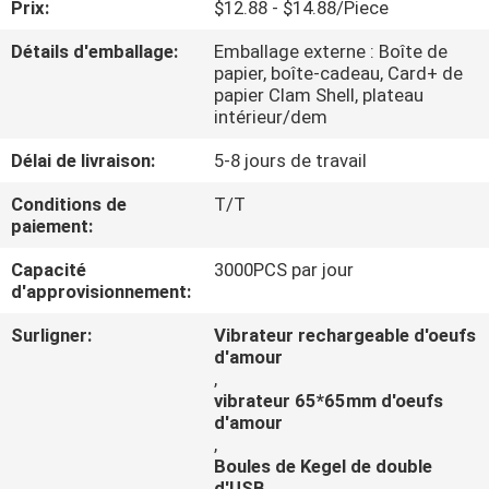
Prix:
$12.88 - $14.88/Piece
VISITE
Détails d'emballage:
Emballage externe : Boîte de
papier, boîte-cadeau, Card+ de
D'USINE
papier Clam Shell, plateau
intérieur/dem
CONTRÔLE
Délai de livraison:
5-8 jours de travail
DE
Conditions de
T/T
paiement:
QUALITÉ
Capacité
3000PCS par jour
d'approvisionnement:
CONTACTEZ-
NOUS
Surligner:
Vibrateur rechargeable d'oeufs
d'amour
,
vibrateur 65*65mm d'oeufs
DEMANDEZ
d'amour
UNE
,
Boules de Kegel de double
CITATION
d'USB