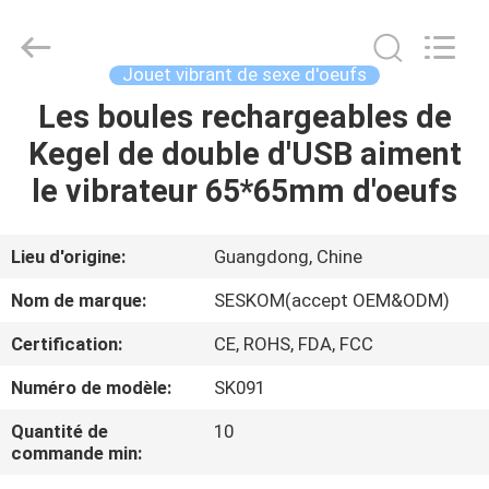
Jouet
de
sexe
de
vibrateur
Jouet vibrant de sexe d'oeufs
de
tache
de
Les boules rechargeables de
MAISON
G
Fournisseur.
Kegel de double d'USB aiment
Copyright
©
2021
PRODUITS
le vibrateur 65*65mm d'oeufs
-
2024
vibrasextoy.com.
All
Rights
VR
Lieu d'origine:
Guangdong, Chine
Reserved.
SHOW
Nom de marque:
SESKOM(accept OEM&ODM)
Certification:
CE, ROHS, FDA, FCC
A
Numéro de modèle:
SK091
PROPOS
DE
Quantité de
10
commande min:
NOUS