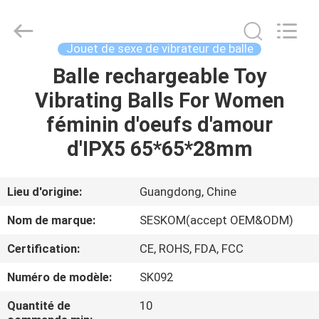
Jouet
de
sexe
de
vibrateur
Jouet de sexe de vibrateur de balle
de
tache
de
Balle rechargeable Toy
MAISON
G
Fournisseur.
Vibrating Balls For Women
Copyright
©
2021
PRODUITS
féminin d'oeufs d'amour
-
2024
vibrasextoy.com.
d'IPX5 65*65*28mm
All
Rights
VR
Reserved.
SHOW
Lieu d'origine:
Guangdong, Chine
Nom de marque:
SESKOM(accept OEM&ODM)
A
Certification:
CE, ROHS, FDA, FCC
PROPOS
Numéro de modèle:
SK092
DE
NOUS
Quantité de
10