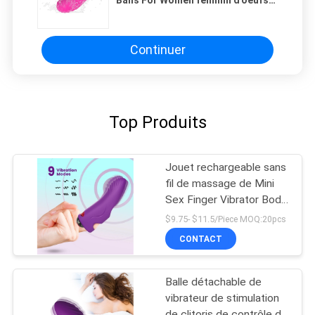
d'amour d'IPX5 65*65*28mm
Continuer
Top Produits
Jouet rechargeable sans
fil de massage de Mini
Sex Finger Vibrator Body
d'adulte
$9.75- $11.5/Piece MOQ:20pcs
CONTACT
Balle détachable de
vibrateur de stimulation
de clitoris de contrôle de