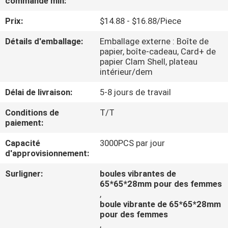
commande min:
Prix:
$14.88 - $16.88/Piece
VISITE
D'USINE
Détails d'emballage:
Emballage externe : Boîte de
papier, boîte-cadeau, Card+ de
papier Clam Shell, plateau
CONTRÔLE
intérieur/dem
DE
Délai de livraison:
5-8 jours de travail
QUALITÉ
Conditions de
T/T
paiement:
CONTACTEZ-
Capacité
3000PCS par jour
d'approvisionnement:
NOUS
Surligner:
boules vibrantes de
65*65*28mm pour des femmes
DEMANDEZ
,
boule vibrante de 65*65*28mm
UNE
pour des femmes
CITATION
,