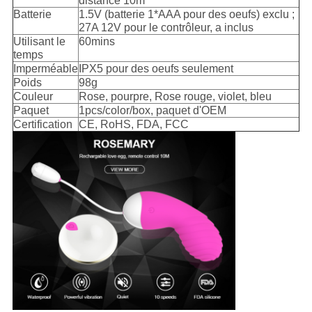
distance 10m
Batterie
1.5V (batterie 1*AAA pour des oeufs) exclu ;
27A 12V pour le contrôleur, a inclus
Utilisant le
60mins
temps
Imperméable
IPX5 pour des oeufs seulement
Poids
98g
Couleur
Rose, pourpre, Rose rouge, violet, bleu
Paquet
1pcs/color/box, paquet d'OEM
Certification
CE, RoHS, FDA, FCC