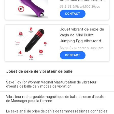
bouton de la batterie une
$3.2- $3.5/Piece MOQ:20pcs
de D.C.A.
CONTACT
Jouet vibrant de sexe de
vagin de Mini Bullet
Jumping Egg Vibrator de
massage de tache des
$6.25- $7.50/Piece MOQ:20pcs
femmes G
CONTACT
Jouet de sexe de vibrateur de balle
Sexe Toy For Woman Vaginal Masturbation de vibrateur
d'oeufs de balle de 9 modes de vibration
Vibrateur rechargeable magnétique de balle de sexe d'oeufs
de Massager pour la femme
Le sexe anal de prise de pénis de femmes réalistes gonflables