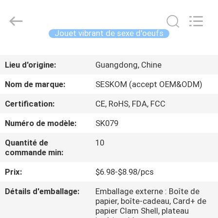
©
2021
-
2026
SHENZHEN
Jouet vibrant de sexe d'oeufs
SESKOM
TECHNOLOGY
CO.,LTD..
MAISON
All
Rights
Lieu d'origine:
Guangdong, Chine
Reserved.
PRODUITS
Nom de marque:
SESKOM (accept OEM&ODM)
Certification:
CE, RoHS, FDA, FCC
VR
Numéro de modèle:
SK079
SHOW
Quantité de
10
commande min:
A
Prix:
$6.98-$8.98/pcs
PROPOS
DE
Détails d'emballage:
Emballage externe : Boîte de
papier, boîte-cadeau, Card+ de
NOUS
papier Clam Shell, plateau