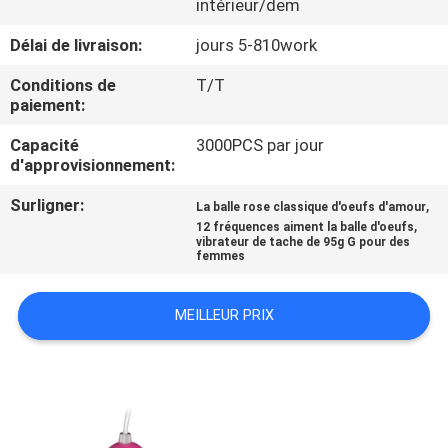
intérieur/dem
VISITE
Délai de livraison:
jours 5-810work
D'USINE
Conditions de
T/T
paiement:
CONTRÔLE
Capacité
3000PCS par jour
d'approvisionnement:
DE
Surligner:
,
QUALITÉ
La balle rose classique d'oeufs d'amour
,
12 fréquences aiment la balle d'oeufs
vibrateur de tache de 95g G pour des
femmes
CONTACTEZ-
NOUS
MEILLEUR PRIX
NOUVELLES
DEMANDEZ