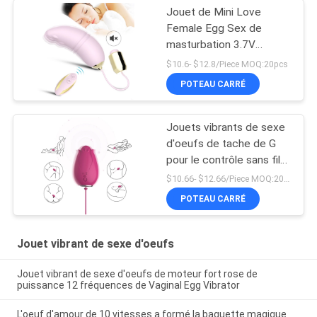
Jouet de Mini Love
Female Egg Sex de
masturbation 3.7V
200mAh pour des
$10.6- $12.8/Piece MOQ:20pcs
femmes
POTEAU CARRÉ
Jouets vibrants de sexe
d'oeufs de tache de G
pour le contrôle sans fil
Mini Flower Silicone de
$10.66- $12.66/Piece MOQ:20pcs
femmes
POTEAU CARRÉ
Jouet vibrant de sexe d'oeufs
Jouet vibrant de sexe d'oeufs de moteur fort rose de
puissance 12 fréquences de Vaginal Egg Vibrator
L'oeuf d'amour de 10 vitesses a formé la baguette magique