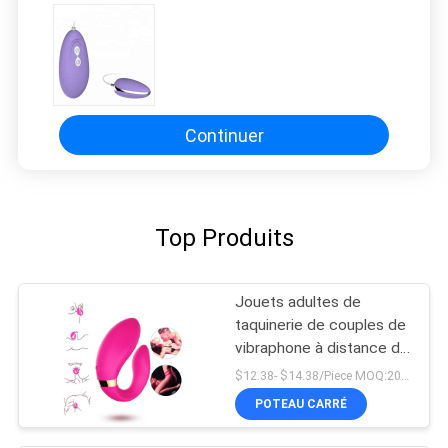
Continuer
Top Produits
Jouets adultes de
taquinerie de couples de
vibraphone à distance de
Massager de doubles de
$12.38- $14.38/Piece MOQ:20pcs
moteurs préliminaires de
POTEAU CARRÉ
vibration