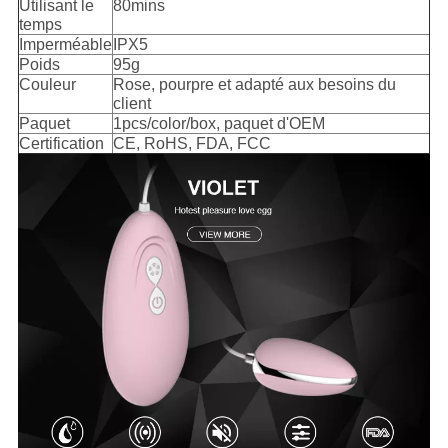
Utilisant le
80mins
temps
Imperméable
IPX5
Poids
95g
Couleur
Rose, pourpre et adapté aux besoins du
client
Paquet
1pcs/color/box, paquet d'OEM
Certification
CE, RoHS, FDA, FCC