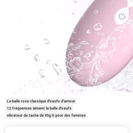
La balle rose classique d'oeufs d'amour
12 fréquences aiment la balle d'oeufs
vibrateur de tache de 95g G pour des femmes