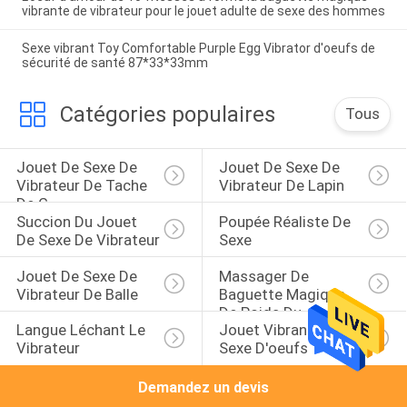
vibrante de vibrateur pour le jouet adulte de sexe des hommes
Sexe vibrant Toy Comfortable Purple Egg Vibrator d'oeufs de
sécurité de santé 87*33*33mm
Catégories populaires
Tous
Jouet De Sexe De 
Jouet De Sexe De 
Vibrateur De Tache 
Vibrateur De Lapin
De G
Succion Du Jouet 
Poupée Réaliste De 
De Sexe De Vibrateur
Sexe
Jouet De Sexe De 
Massager De 
Vibrateur De Balle
Baguette Magique 
De Poids Du 
Langue Léchant Le 
Jouet Vibrant De 
Commerce
Vibrateur
Sexe D'oeufs
Demandez un devis