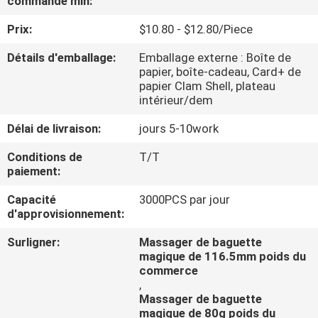
commande min:
Prix:
$10.80 - $12.80/Piece
VISITE
D'USINE
Détails d'emballage:
Emballage externe : Boîte de
papier, boîte-cadeau, Card+ de
papier Clam Shell, plateau
CONTRÔLE
intérieur/dem
DE
Délai de livraison:
jours 5-10work
QUALITÉ
Conditions de
T/T
paiement:
CONTACTEZ-
Capacité
3000PCS par jour
d'approvisionnement:
NOUS
Surligner:
Massager de baguette
magique de 116.5mm poids du
DEMANDEZ
commerce
,
UNE
Massager de baguette
CITATION
magique de 80g poids du