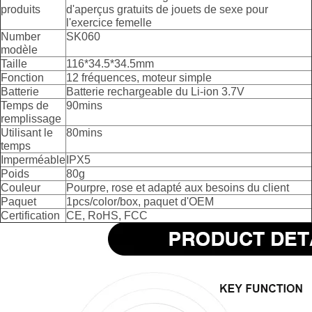
produits
d'aperçus gratuits de jouets de sexe pour
l'exercice femelle
Number
SK060
modèle
Taille
116*34.5*34.5mm
Fonction
12 fréquences, moteur simple
Batterie
Batterie rechargeable du Li-ion 3.7V
Temps de
90mins
remplissage
Utilisant le
80mins
temps
Imperméable
IPX5
Poids
80g
Couleur
Pourpre, rose et adapté aux besoins du client
Paquet
1pcs/color/box, paquet d'OEM
Certification
CE, RoHS, FCC