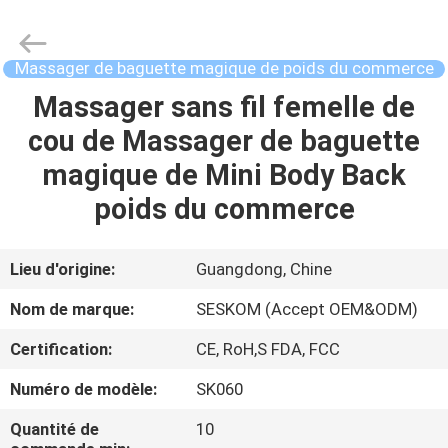
Jouet
de
sexe
de
vibrateur
Massager de baguette magique de poids du commerce
de
tache
de
Massager sans fil femelle de
MAISON
G
Fournisseur.
cou de Massager de baguette
Copyright
©
2021
PRODUITS
magique de Mini Body Back
-
2024
vibrasextoy.com.
poids du commerce
All
Rights
VR
Reserved.
SHOW
Lieu d'origine:
Guangdong, Chine
Nom de marque:
SESKOM (Accept OEM&ODM)
A
Certification:
CE, RoH,S FDA, FCC
PROPOS
Numéro de modèle:
SK060
DE
NOUS
Quantité de
10