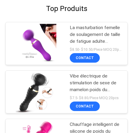
Top Produits
SOUMETTRE
La masturbation femelle
de soulagement de taille
de fatigue adulte
d'épaule joue le flirt de
$8.50- $10.50/Piece MOQ:20pcs
baguette magique de
CONTACT
poids du commerce
Vibe électrique de
stimulation de sexe de
mamelon poids du
commerce de Massager
$7.5- $8.80/Piece MOQ:20pcs
rechargeable de
CONTACT
baguette magique d'USB
Chauffage intelligent de
silicone de poids du