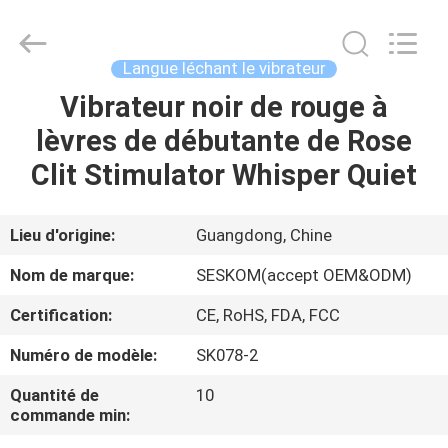
Jouet
de
sexe
de
vibrateur
Langue léchant le vibrateur
de
tache
de
Vibrateur noir de rouge à
MAISON
G
Fournisseur.
lèvres de débutante de Rose
Copyright
©
2021
PRODUITS
Clit Stimulator Whisper Quiet
-
2024
vibrasextoy.com.
All
Rights
VR
Lieu d'origine:
Guangdong, Chine
Reserved.
SHOW
Nom de marque:
SESKOM(accept OEM&ODM)
Certification:
CE, RoHS, FDA, FCC
A
Numéro de modèle:
SK078-2
PROPOS
DE
Quantité de
10
commande min:
NOUS