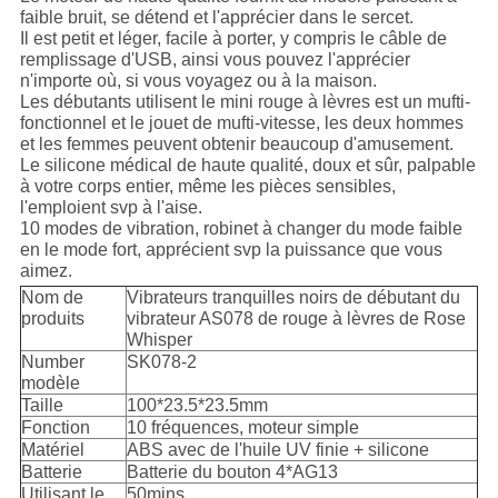
faible bruit, se détend et l'apprécier dans le sercet.
Il est petit et léger, facile à porter, y compris le câble de
remplissage d'USB, ainsi vous pouvez l'apprécier
n'importe où, si vous voyagez ou à la maison.
Les débutants utilisent le mini rouge à lèvres est un mufti-
fonctionnel et le jouet de mufti-vitesse, les deux hommes
et les femmes peuvent obtenir beaucoup d'amusement.
Le silicone médical de haute qualité, doux et sûr, palpable
à votre corps entier, même les pièces sensibles,
l'emploient svp à l'aise.
10 modes de vibration, robinet à changer du mode faible
en le mode fort, apprécient svp la puissance que vous
aimez.
Nom de
Vibrateurs tranquilles noirs de débutant du
produits
vibrateur AS078 de rouge à lèvres de Rose
Whisper
Number
SK078-2
modèle
Taille
100*23.5*23.5mm
Fonction
10 fréquences, moteur simple
Matériel
ABS avec de l'huile UV finie + silicone
Batterie
Batterie du bouton 4*AG13
Utilisant le
50mins