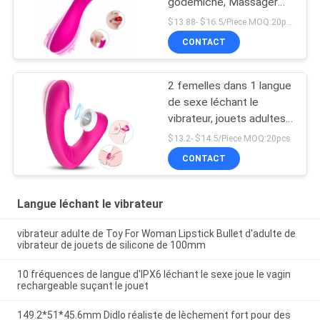
godemiché, Massager
imperméable de
$13.88- $16.5/Piece MOQ:20pcs
stimulation de vagin
CONTACT
2 femelles dans 1 langue
de sexe léchant le
vibrateur, jouets adultes
de sexe de Clit de
$13.2- $14.5/Piece MOQ:20pcs
nouveauté
CONTACT
Langue léchant le vibrateur
vibrateur adulte de Toy For Woman Lipstick Bullet d'adulte de
vibrateur de jouets de silicone de 100mm
10 fréquences de langue d'IPX6 léchant le sexe joue le vagin
rechargeable suçant le jouet
149.2*51*45.6mm Didlo réaliste de lèchement fort pour des