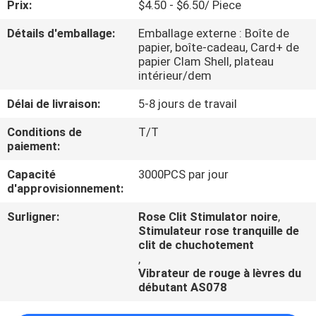
Prix:
$4.50 - $6.50/ Piece
VISITE
Détails d'emballage:
Emballage externe : Boîte de
papier, boîte-cadeau, Card+ de
D'USINE
papier Clam Shell, plateau
intérieur/dem
CONTRÔLE
Délai de livraison:
5-8 jours de travail
DE
Conditions de
T/T
paiement:
QUALITÉ
Capacité
3000PCS par jour
d'approvisionnement:
CONTACTEZ-
NOUS
Surligner:
Rose Clit Stimulator noire
,
Stimulateur rose tranquille de
clit de chuchotement
,
DEMANDEZ
Vibrateur de rouge à lèvres du
UNE
débutant AS078
CITATION