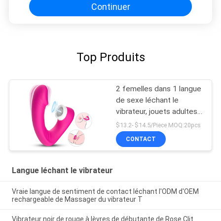
Continuer
Top Produits
2 femelles dans 1 langue
de sexe léchant le
vibrateur, jouets adultes
de sexe de Clit de
$13.2- $14.5/Piece MOQ:20pcs
nouveauté
CONTACT
Langue léchant le vibrateur
Vraie langue de sentiment de contact léchant l'ODM d'OEM
rechargeable de Massager du vibrateur T
Vibrateur noir de rouge à lèvres de débutante de Rose Clit