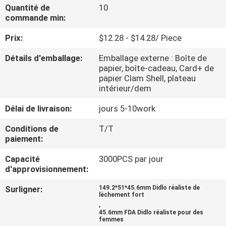
Quantité de
10
commande min:
VISITE
Prix:
$12.28 - $14.28/ Piece
D'USINE
Détails d'emballage:
Emballage externe : Boîte de
papier, boîte-cadeau, Card+ de
CONTRÔLE
papier Clam Shell, plateau
DE
intérieur/dem
QUALITÉ
Délai de livraison:
jours 5-10work
Conditions de
T/T
CONTACTEZ-
paiement:
NOUS
Capacité
3000PCS par jour
d'approvisionnement:
NOUVELLES
Surligner:
149.2*51*45.6mm Didlo réaliste de
lèchement fort
,
45.6mm FDA Didlo réaliste pour des
DEMANDEZ
femmes