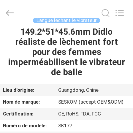
©
2021
-
2026
SHENZHEN
Langue léchant le vibrateur
SESKOM
TECHNOLOGY
CO.,LTD..
149.2*51*45.6mm Didlo
MAISON
All
Rights
réaliste de lèchement fort
Reserved.
PRODUITS
pour des femmes
imperméabilisent le vibrateur
VR
de balle
SHOW
Lieu d'origine:
Guangdong, Chine
A
Nom de marque:
SESKOM (accept OEM&ODM)
PROPOS
Certification:
CE, RoHS, FDA, FCC
DE
Numéro de modèle:
SK177
NOUS