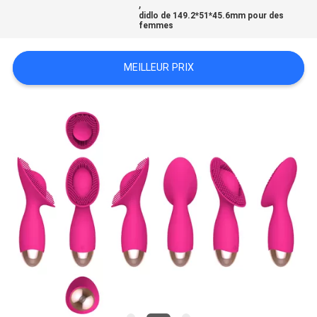
,
UNE
didlo de 149.2*51*45.6mm pour des
femmes
CITATION
MEILLEUR PRIX
PLAN
DU
SITE
PRIVACY
POLICY