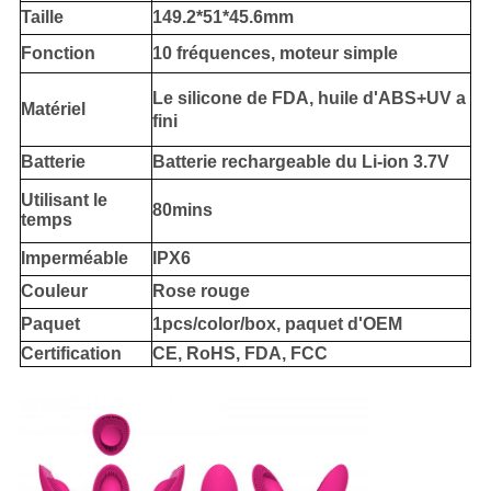
Taille
149.2*51*45.6mm
Fonction
10 fréquences, moteur simple
Le silicone de FDA, huile d'ABS+UV a
Matériel
fini
Batterie
Batterie rechargeable du Li-ion 3.7V
Utilisant le
80mins
temps
Imperméable
IPX6
Couleur
Rose rouge
Paquet
1pcs/color/box, paquet d'OEM
Certification
CE, RoHS, FDA, FCC